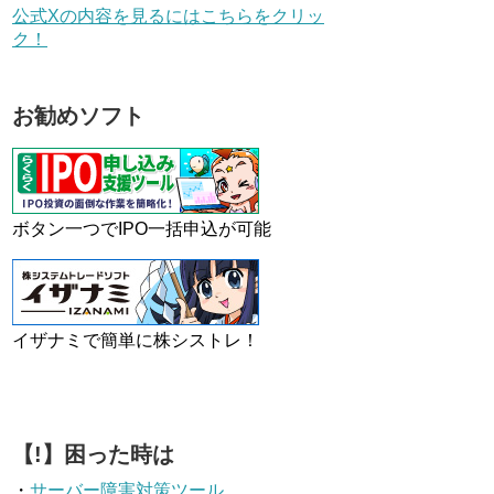
公式Xの内容を見るにはこちらをクリッ
ク！
お勧めソフト
ボタン一つでIPO一括申込が可能
イザナミで簡単に株シストレ！
【!】困った時は
・
サーバー障害対策ツール