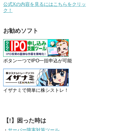
公式Xの内容を見るにはこちらをクリッ
ク！
お勧めソフト
ボタン一つでIPO一括申込が可能
イザナミで簡単に株シストレ！
【!】困った時は
・
サーバー障害対策ツール