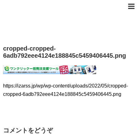
cropped-cropped-
6adb792eee4124e188845c5459406445.png
https://izarss.jp/wp/wp-content/uploads/2022/05/cropped-
cropped-6adb792eee4124e188845c5459406445.png
コメントをどうぞ