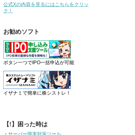
公式Xの内容を見るにはこちらをクリッ
ク！
お勧めソフト
ボタン一つでIPO一括申込が可能
イザナミで簡単に株シストレ！
【!】困った時は
・
サーバー障害対策ツール