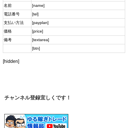
名前
[name]
電話番号
[tel]
支払い方法
[payplan]
価格
[price]
備考
[textarea]
[btn]
[hidden]
チャンネル登録宜しくです！