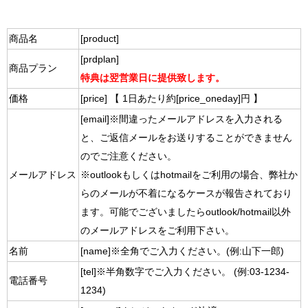
商品名
[product]
[prdplan]
商品プラン
特典は翌営業日に提供致します。
価格
[price] 【 1日あたり約[price_oneday]円 】
[email]※間違ったメールアドレスを入力される
と、ご返信メールをお送りすることができません
のでご注意ください。
メールアドレス
※outlookもしくはhotmailをご利用の場合、弊社か
らのメールが不着になるケースが報告されており
ます。可能でございましたらoutlook/hotmail以外
のメールアドレスをご利用下さい。
名前
[name]※全角でご入力ください。(例:山下一郎)
[tel]※半角数字でご入力ください。 (例:03-1234-
電話番号
1234)