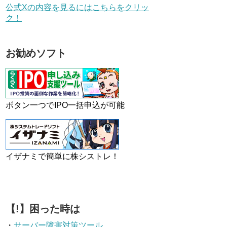
公式Xの内容を見るにはこちらをクリッ
ク！
お勧めソフト
ボタン一つでIPO一括申込が可能
イザナミで簡単に株シストレ！
【!】困った時は
・
サーバー障害対策ツール