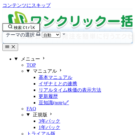
コンテンツにスキップ
検索
Ctrl
K
テーマの選択
メニュー
TOP
マニュアル
基本マニュアル
イザナミとの連携
リアルタイム株価の表示方法
更新履歴
豆知識(note)🔗
FAQ
正規版
3年パック
1年パック
トライアル版