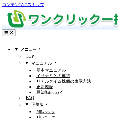
コンテンツにスキップ
メニュー
TOP
マニュアル
基本マニュアル
イザナミとの連携
リアルタイム株価の表示方法
更新履歴
豆知識(note)🔗
FAQ
正規版
3年パック
1年パック